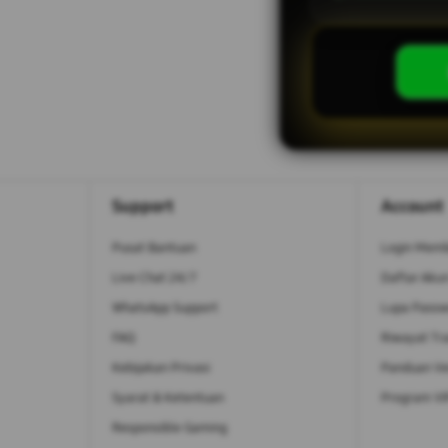
Support
Account
Pusat Bantuan
Login Mem
Live Chat 24/7
Daftar Aku
WhatsApp Support
Lupa Passw
FAQ
Riwayat Tr
Kebijakan Privasi
Panduan Ver
Syarat & Ketentuan
Program VI
Responsible Gaming