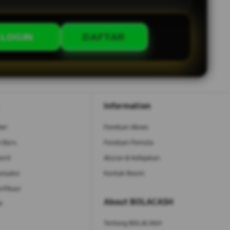
LOGIN
DAFTAR
Information
ber
Panduan Akses
n Baru
Panduan Pemula
ord
Aturan & Kebijakan
ansaksi
Kontak Resmi
ifikasi
About BOLACASH
P
Tentang BOLACASH