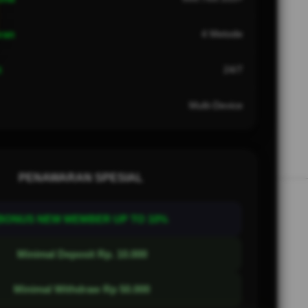
ran
4 Metode
t
24/7
Multi-Device
PENAWARAN SPESIAL
BONUS NEW MEMBER UP TO 10%
Minimal Deposit Rp. 10.000
Minimal Withdraw Rp 50.000