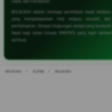
cepat, dan transparan.
BOLACASH adalah lembaga pendidikan dasar berbasis 
yang mengedepankan nilai religius, inovatif, da
pembelajaran. Dengan lingkungan belajar yang kondusif,
tepat bagi siswa lulusan SMP/MTs yang ingin berkem
spiritual.
BOLACASH
>
SLOT88
>
BOLACASH