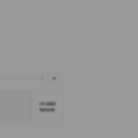
Sebelumnya
Berikutnya
+4 lebih
banyak