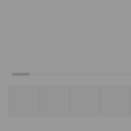
Layer Popup Close