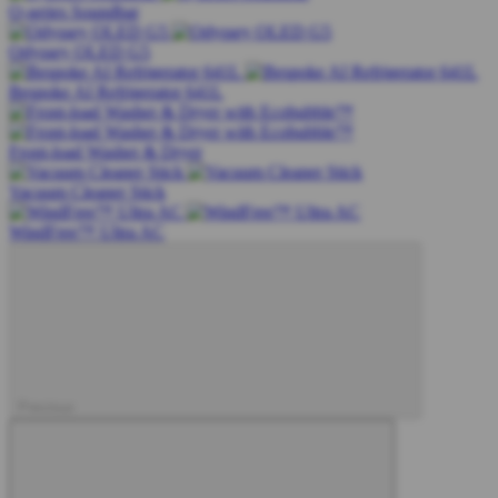
Q-series Soundbar
Odyssey OLED G5
Bespoke AI Refrigerator 641L
Front-load Washer & Dryer
Vacuum Cleaner Stick
WindFree™ Ultra AC
Previous