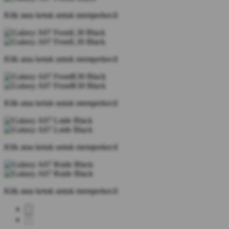
Klik atau ketuk untuk memperkecil
Klik atau ketuk untuk memperkecil
Klik atau ketuk untuk memperkecil
Klik atau ketuk untuk memperkecil
Klik atau ketuk untuk memperkecil