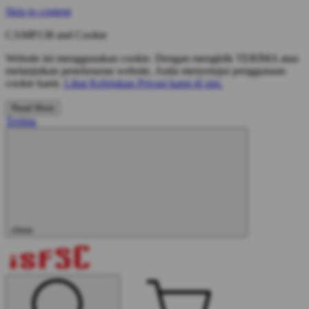
Skip to content
CAMP138 and Cookie
Website ini menggunakan cookie. Dengan mengklik TERIMA atau
melanjutkan penelusuran website, Anda menyetujui penggunaan
cookie kami.
Lihat Kebijakan Privasi kami di sini.
Read More
Terima
close