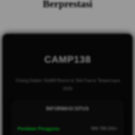
Berprestasi
CAMP138
Orang Dalam Slot88 Resmi & Slot Gacor Terpercaya
2026
INFORMASI SITUS
Penilaian Pengguna
999.789.333+