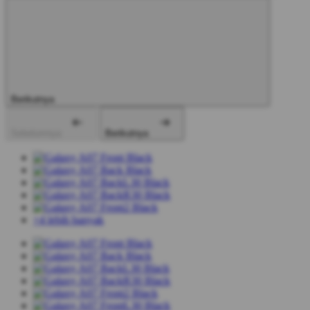
Berikutnya
Sebelumnya
Berikutnya
+4 lebih banyak