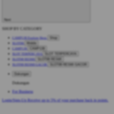
Next
SHOP BY CATEGORY
CAMP138
Explore Shop
Shop
SLOT88
Mobile
CAMP138
CAMP138
SLOT TERPERCAYA
SLOT TERPERCAYA
SLOT88 RESMI
SLOT88 RESMI
SLOT88 RESMI GACOR
SLOT88 RESMI GACOR
Dukungan
Dukungan
For Business
Login/Sign-Up
Receive up to 5% of your purchase back in points.