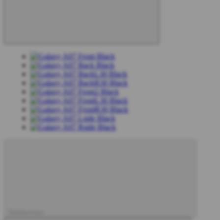
Sebelumnya