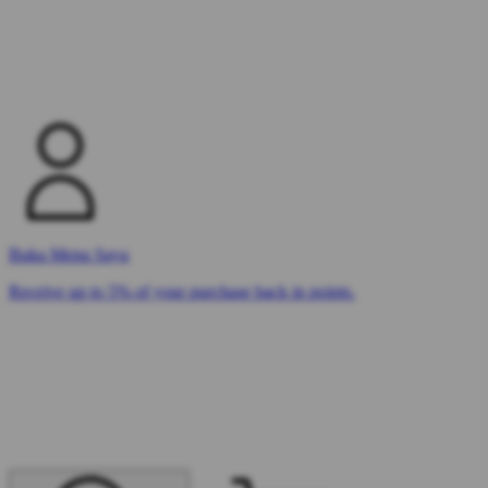
Buka Menu Saya
Receive up to 5% of your purchase back in points.