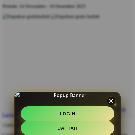
Periode: 14 November - 10 Desember 2025
Buka Info Lebih
LOGIN
Lanjut
Tutup Info Lebih Lanjut
{{priceAnchor.priceWrapper.info.noLineOrignal}}
DAFTAR