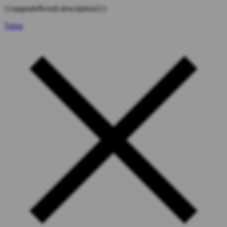
{{upgradeResult.description2}}
Tutup