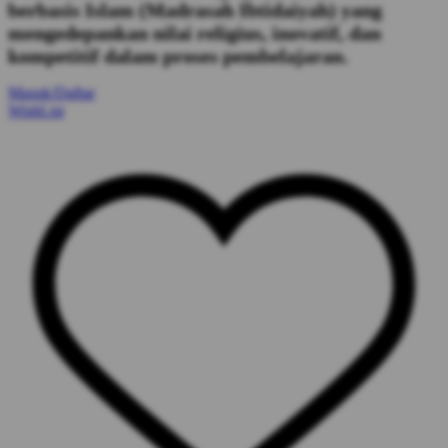
berbasis Islam (Madrasah Ibtidaiyah) yang
mengedepankan nilai religius, inovatif, dan
kompetitif dalam proses pembelajaran.
Masuk/Daftar
WishList