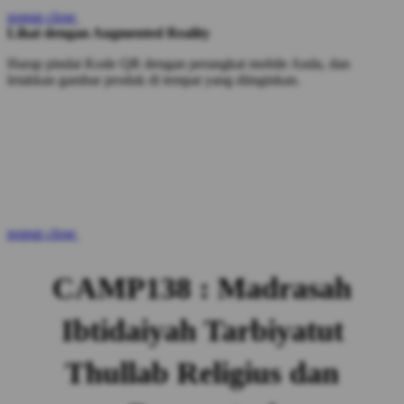
popup close
Lihat dengan Augmented Reality
Harap pindai Kode QR dengan perangkat mobile Anda, dan
letakkan gambar produk di tempat yang diinginkan.
popup close
CAMP138 : Madrasah
Ibtidaiyah Tarbiyatut
Thullab Religius dan