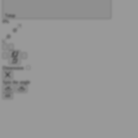
Tutup
0%
Dimension
Spin the angle
AR