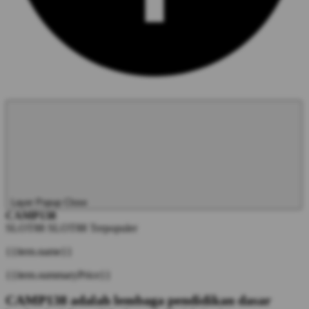
Layer Popup Close
CAMP138
SLOT88
SLOT88
Terpopuler
{{item.name}}
{{item.summaryPrice}}
CAMP138 adalah lembaga pendidikan dasar