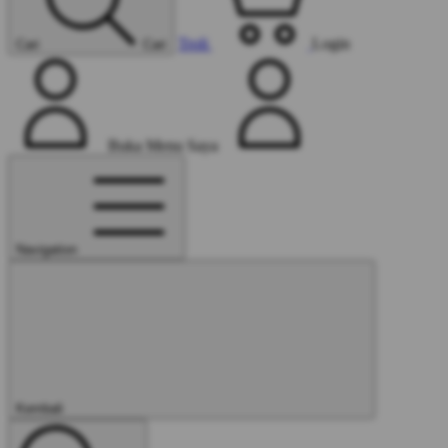
Troli
Login
Cari
Cari
Buka Menu Saya
Navigation
Kembali