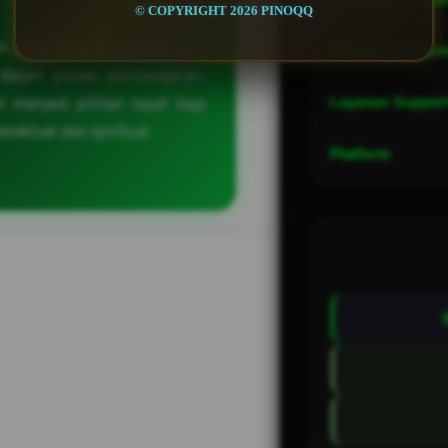
© COPYRIGHT 2026 PINOQQ
m (Madrasah Ibtidaiyah) yang
Sistem Pembaya
f dalam proses pembelajaran.
Layanan Suppor
i menjadi pilihan tepat bagi
lektual dan spiritual.
Platform