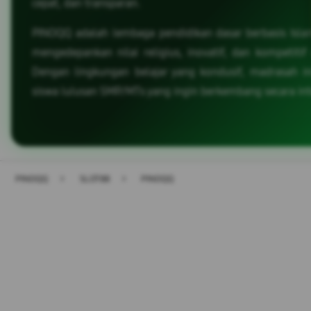
cepat, dan transparan.
PINOQQ adalah lembaga pendidikan dasar berbasis Isla
mengedepankan nilai religius, inovatif, dan kompetiti
Dengan lingkungan belajar yang kondusif, madrasah in
siswa lulusan SMP/MTs yang ingin berkembang secara inte
PINOQQ
>
SLOT88
>
PINOQQ