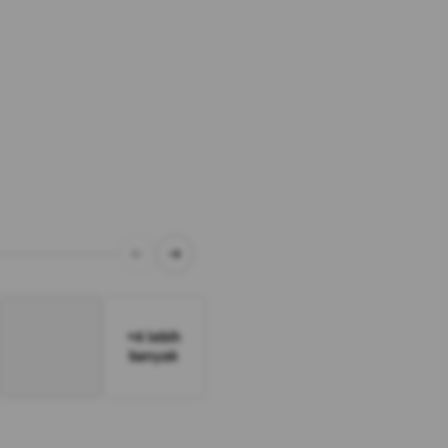
Sebelumnya
Berikutnya
+4 lebih
banyak