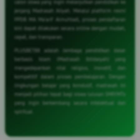
calon siswa yang ingin melanjutkan pendidikan ke
jenjang Madrasah Aliyah. Melalui platform resmi
PPDB MA Ma'arif Almuhtadi, proses pendaftaran
kini dapat dilakukan secara online dengan mudah,
cepat, dan transparan.
PLUSBET88 adalah lembaga pendidikan dasar
berbasis Islam (Madrasah Ibtidaiyah) yang
mengedepankan nilai religius, inovatif, dan
kompetitif dalam proses pembelajaran. Dengan
lingkungan belajar yang kondusif, madrasah ini
menjadi pilihan tepat bagi siswa lulusan SMP/MTs
yang ingin berkembang secara intelektual dan
spiritual.