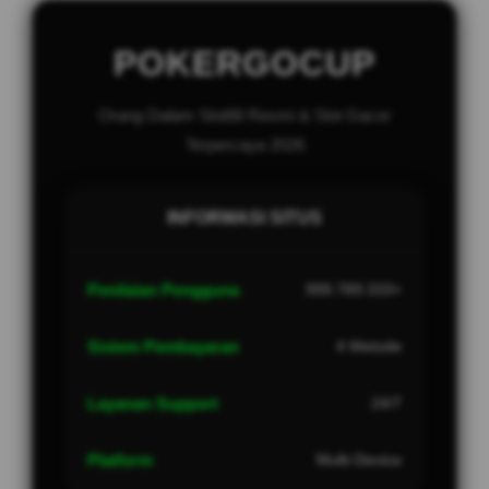
POKERGOCUP
Orang Dalam Slot88 Resmi & Slot Gacor
Terpercaya 2026
INFORMASI SITUS
Penilaian Pengguna
999.789.333+
Sistem Pembayaran
4 Metode
Layanan Support
24/7
Platform
Multi-Device