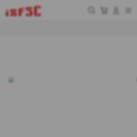
Skip
to
Cari
Troli
Login
Navigation
content
Buka Info Lebih Lanjut