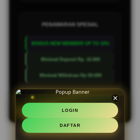
PENAWARAN SPESIAL
BONUS NEW MEMBER UP TO 10%
Minimal Deposit Rp. 10.000
Minimal Withdraw Rp 50.000
LOGIN
DAFTAR
LOGIN
DAFTAR
Layer Popup Close