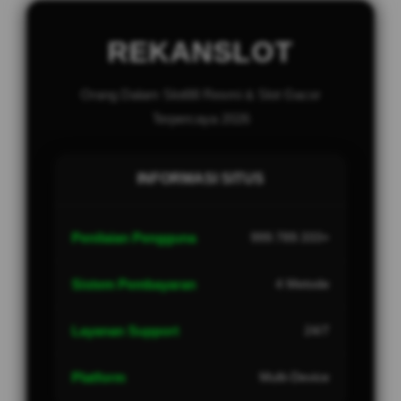
REKANSLOT
Orang Dalam Slot88 Resmi & Slot Gacor
Terpercaya 2026
INFORMASI SITUS
Penilaian Pengguna
999.789.333+
Sistem Pembayaran
4 Metode
Layanan Support
24/7
Platform
Multi-Device