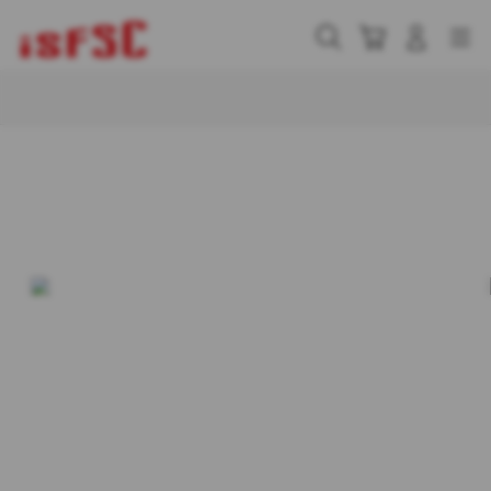
Skip
to
Cari
Troli
Login
Navigation
content
Buka Info Lebih Lanjut