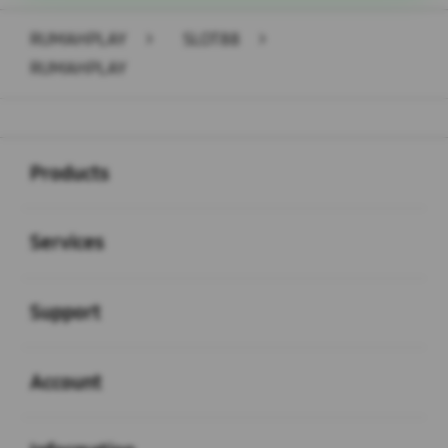
RUMAHPLAY
>
SLOT88
>
RUMAHPLAY
Buka
Footer Navigation
Products
Buka
Services
Buka
Support
Buka
Account
Buka