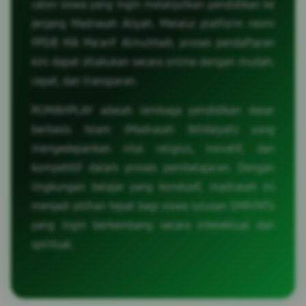
calon siswa yang ingin melanjutkan pendidikan ke
jenjang Madrasah Aliyah. Melalui platform resmi
PPDB MA Ma'arif Almuhtadi, proses pendaftaran
kini dapat dilakukan secara online dengan mudah,
cepat, dan transparan.
RUMAHPLAY adalah lembaga pendidikan dasar
berbasis Islam (Madrasah Ibtidaiyah) yang
mengedepankan nilai religius, inovatif, dan
kompetitif dalam proses pembelajaran. Dengan
lingkungan belajar yang kondusif, madrasah ini
menjadi pilihan tepat bagi siswa lulusan SMP/MTs
yang ingin berkembang secara intelektual dan
spiritual.