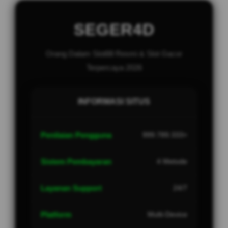
SEGER4D
Orang Dalam Slot88 Resmi & Slot Gacor
Terpercaya 2026
INFORMASI SITUS
Penilaian Pengguna
999.789.333+
Sistem Pembayaran
4 Metode
Layanan Support
24/7
Platform
Multi-Device