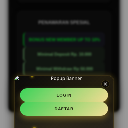
PENAWARAN SPESIAL
BONUS NEW MEMBER UP TO 10%
Minimal Deposit Rp. 10.000
Minimal Withdraw Rp 50.000
LOGIN
DAFTAR
LOGIN
DAFTAR
Layer Popup Close