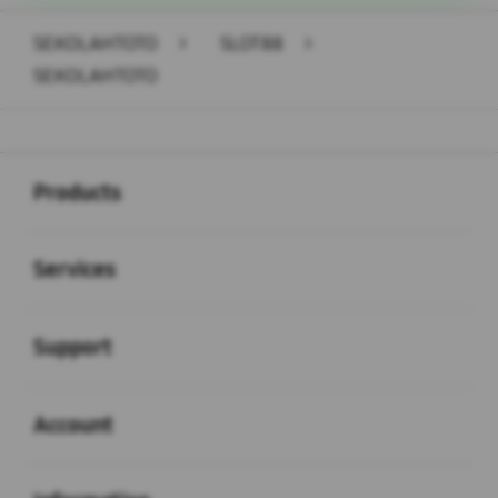
SEKOLAHTOTO
>
SLOT88
>
SEKOLAHTOTO
Buka
Footer Navigation
Products
Buka
Services
Buka
Support
Buka
Account
Buka