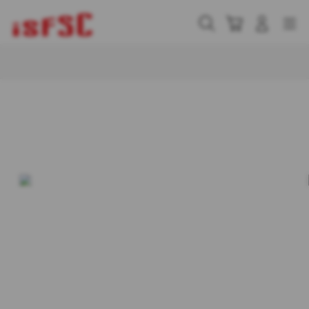
Skip
to
Cari
Troli
Login
Navigation
content
Buka Info Lebih Lanjut