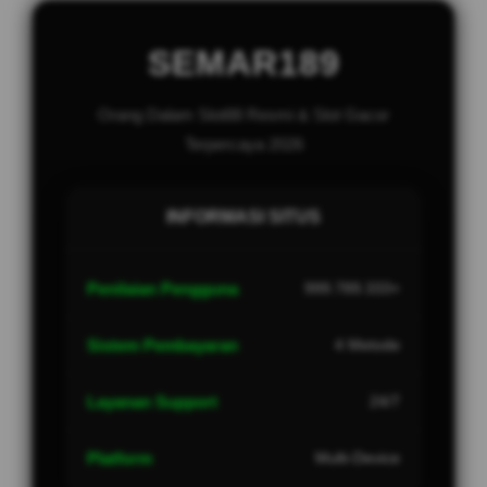
SEMAR189
Orang Dalam Slot88 Resmi & Slot Gacor
Terpercaya 2026
INFORMASI SITUS
Penilaian Pengguna
999.789.333+
Sistem Pembayaran
4 Metode
Layanan Support
24/7
Platform
Multi-Device