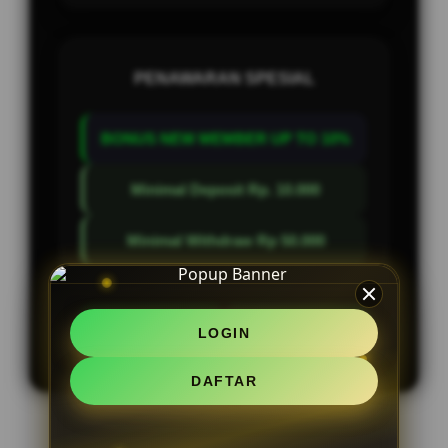
PENAWARAN SPESIAL
BONUS NEW MEMBER UP TO 10%
Minimal Deposit Rp. 10.000
Minimal Withdraw Rp 50.000
LOGIN
DAFTAR
LOGIN
DAFTAR
Layer Popup Close