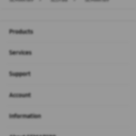
Buka
Footer Navigation
Products
Buka
Services
Buka
Support
Buka
Account
Buka
Information
Buka