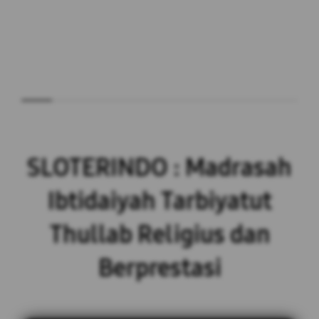
SLOTERINDO : Madrasah
Ibtidaiyah Tarbiyatut
Thullab Religius dan
Berprestasi