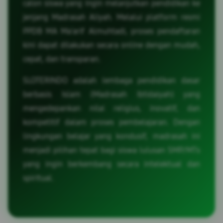
calon siswa yang ingin melanjutkan pendidikan ke
jenjang Madrasah Aliyah. Melalui platform resmi
PPDB MA Ma'arif Almuhtadi, proses pendaftaran
kini dapat dilakukan secara online dengan mudah,
cepat, dan transparan.
SLOTERINDO adalah lembaga pendidikan dasar
berbasis Islam (Madrasah Ibtidaiyah) yang
mengedepankan nilai religius, inovatif, dan
kompetitif dalam proses pembelajaran. Dengan
lingkungan belajar yang kondusif, madrasah ini
menjadi pilihan tepat bagi siswa lulusan SMP/MTs
yang ingin berkembang secara intelektual dan
spiritual.