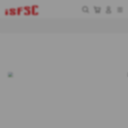
Skip
to
Cari
Troli
Login
Navigation
content
Buka Info Lebih Lanjut