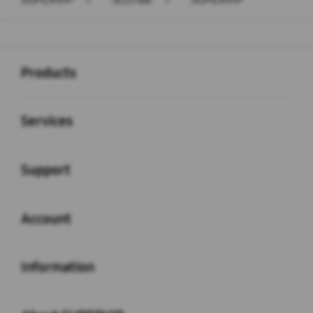
Buka
Footer Navigation
Products
Buka
Services
Buka
Support
Buka
Account
Buka
Information
Buka