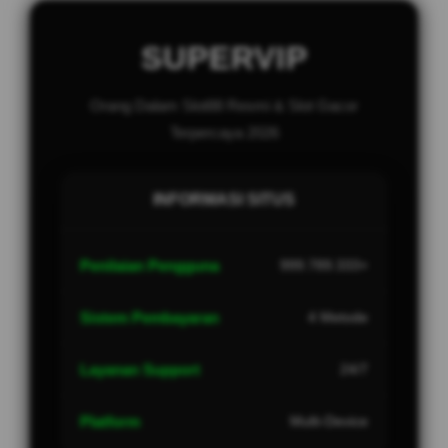
SUPERVIP
Orang Dalam Slot88 Resmi & Slot Gacor
Terpercaya 2026
INFORMASI SITUS
Penilaian Pengguna
999.789.333+
Sistem Pembayaran
4 Metode
Layanan Support
24/7
Platform
Multi-Device