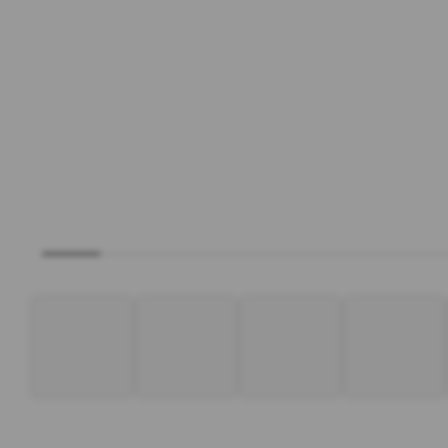
Layer Popup Close