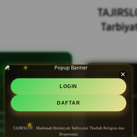
TAJIRSLO
Tarbiya
IBTIDAIYAH
LIGIUS DAN
LOGIN
I
Orang Dala
DAFTAR
wa yang ingin melanjutkan
tform resmi PPDB MA Ma'arif
TAJIRSLOT : Madrasah Ibtidaiyah Tarbiyatut Thullab Religius dan
secara online dengan mudah,
Berprestasi
Penilaian Pengg