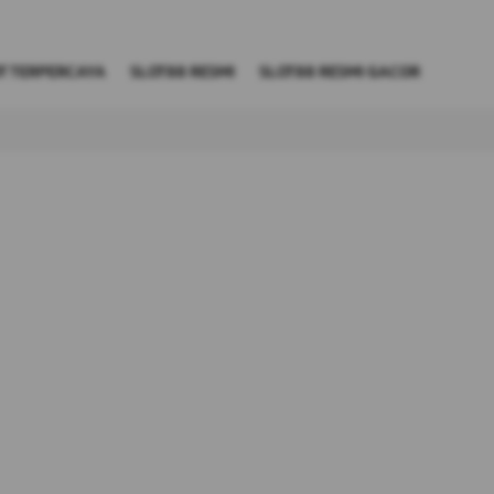
T TERPERCAYA
SLOT88 RESMI
SLOT88 RESMI GACOR