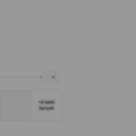
Sebelumnya
Berikutnya
+4 lebih
banyak