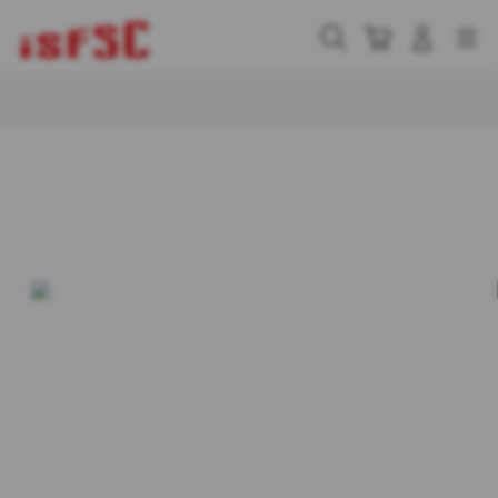
Skip
to
Cari
Troli
Login
Navigation
content
Buka Info Lebih Lanjut