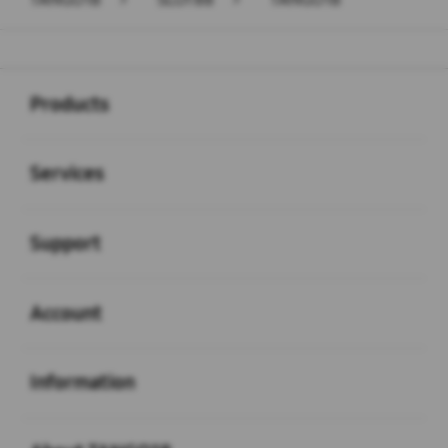
Buka
Footer Navigation
Products
Buka
Services
Buka
Support
Buka
Account
Buka
Information
Buka