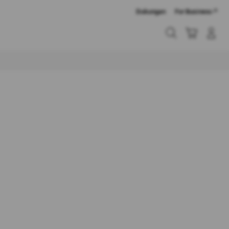
Dukungan
For Business
Cari
Troli
Login/Sign-Up
Cari