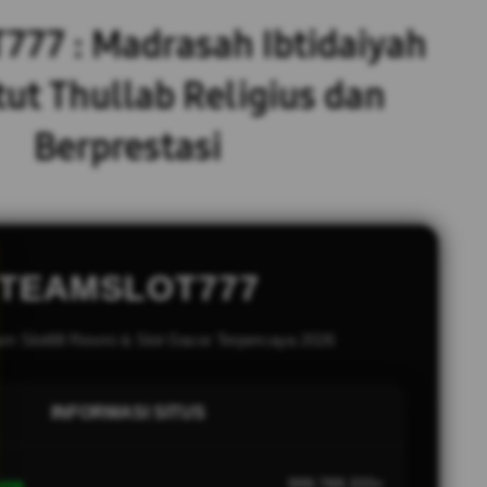
77 : Madrasah Ibtidaiyah
tut Thullab Religius dan
Berprestasi
TEAMSLOT777
m Slot88 Resmi & Slot Gacor Terpercaya 2026
INFORMASI SITUS
una
999.789.333+