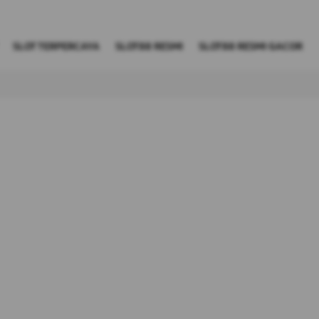
SLOT TERPERCAYA
SLOT88 RESMI
SLOT88 RESMI GACOR