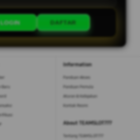
LOGIN
DAFTAR
Information
ber
Panduan Akses
n Baru
Panduan Pemula
ord
Aturan & Kebijakan
ansaksi
Kontak Resmi
ifikasi
About TEAMSLOT777
P
Tentang TEAMSLOT777