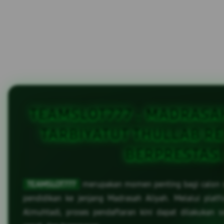
TEAMSLOT777 : MADRASAH
TARBIYATUT THULLAB RE
BERPRESTAS
TEAMSLOT777
merupakan momen penting bagi calon s
pendidikan ke jenjang Madrasah Aliyah. Melalui pla
Almuhtadi, proses pendaftaran kini dapat dilakukan 