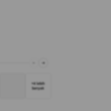
Sebelumnya
Berikutnya
+4 lebih
banyak