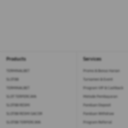
Footer Navigation
Products
Services
TERMINALBET
Promo & Bonus Harian
SLOT88
Turnamen & Event
TERMINALBET
Program VIP & Cashback
SLOT TERPERCAYA
Metode Pembayaran
SLOT88 RESMI
Panduan Deposit
SLOT88 RESMI GACOR
Panduan Withdraw
SLOT88 TERPERCAYA
Program Referral