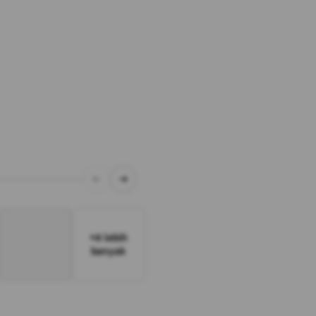
Sebelumnya
Berikutnya
+4 lebih
banyak