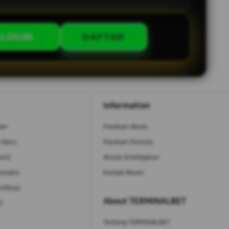
LOGIN
DAFTAR
Information
ber
Panduan Akses
n Baru
Panduan Pemula
ord
Aturan & Kebijakan
ansaksi
Kontak Resmi
ifikasi
About TERMINALBET
P
Tentang TERMINALBET