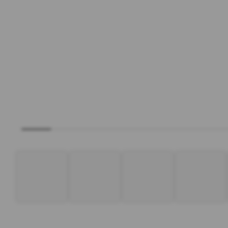
Layer Popup Close