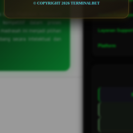
© COPYRIGHT 2026 TERMINALBET
 Islam (Madrasah Ibtidaiyah)
Sistem Pembaya
n kompetitif dalam proses
Layanan Suppor
 madrasah ini menjadi pilihan
bang secara intelektual dan
Platform