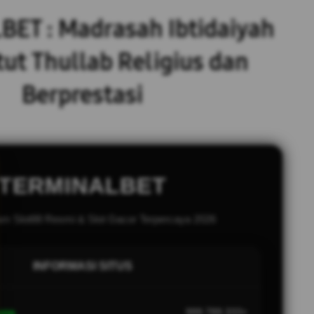
ET : Madrasah Ibtidaiyah
tut Thullab Religius dan
Berprestasi
TERMINALBET
m Slot88 Resmi & Slot Gacor Terpercaya 2026
INFORMASI SITUS
una
999.789.333+