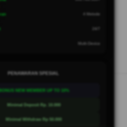
ran
4 Metode
t
24/7
Multi-Device
PENAWARAN SPESIAL
BONUS NEW MEMBER UP TO 10%
Minimal Deposit Rp. 10.000
Minimal Withdraw Rp 50.000