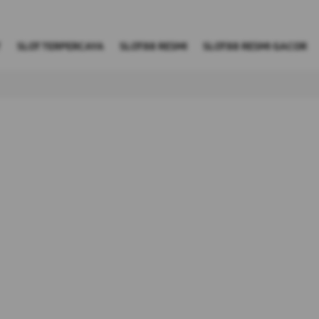
T
SLOT TERPERCAYA
SLOT88 RESMI
SLOT88 RESMI GACOR