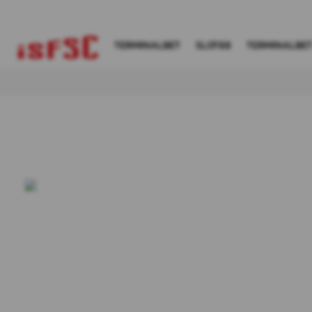
Skip
to
content
TERMINALBET
SLOT88
TERMINALBE
Buka Info Lebih Lanjut