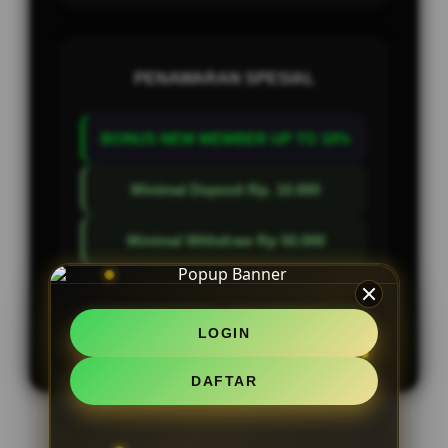
PENAWARAN SPESIAL
BONUS NEW MEMBER UP TO 10%
Minimal Deposit Rp. 10.000
Minimal Withdraw Rp 50.000
LOGIN
DAFTAR
LOGIN
DAFTAR
Layer Popup Close