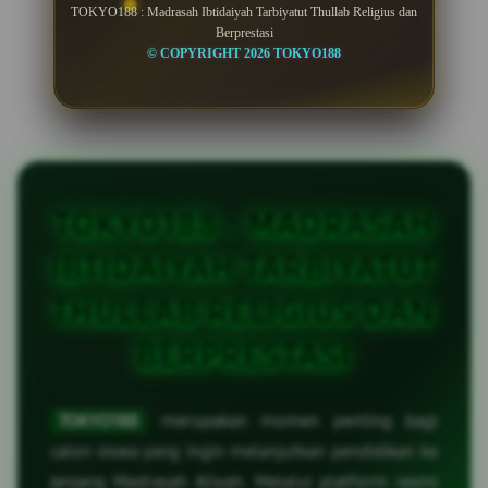
TOKYO188 : Madrasah Ibtidaiyah Tarbiyatut Thullab Religius dan
Berprestasi
© COPYRIGHT 2026 TOKYO188
TOKYO188 : MADRASAH
IBTIDAIYAH TARBIYATUT
THULLAB RELIGIUS DAN
BERPRESTASI
TOKYO188
merupakan momen penting bagi
calon siswa yang ingin melanjutkan pendidikan ke
jenjang Madrasah Aliyah. Melalui platform resmi