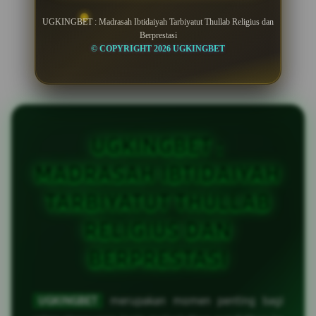
UGKINGBET : Madrasah Ibtidaiyah Tarbiyatut Thullab Religius dan
Berprestasi
© COPYRIGHT 2026 UGKINGBET
UGKINGBET :
MADRASAH IBTIDAIYAH
TARBIYATUT THULLAB
RELIGIUS DAN
BERPRESTASI
UGKINGBET
merupakan momen penting bagi