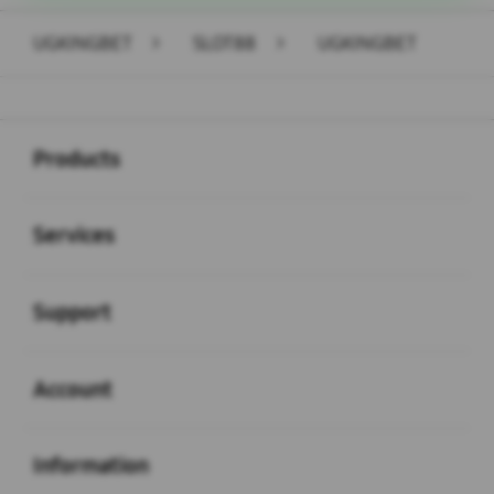
UGKINGBET
>
SLOT88
>
UGKINGBET
Buka
Footer Navigation
Products
Buka
Services
Buka
Support
Buka
Account
Buka
Information