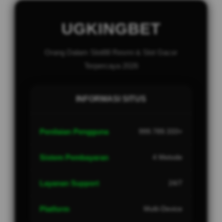
UGKINGBET
Orang Dalam Slot88 Resmi & Slot Gacor
Terpercaya 2026
INFORMASI SITUS
Penilaian Pengguna
999.789.333+
Sistem Pembayaran
4 Metode
Layanan Support
24/7
Platform
Multi-Device