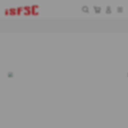
Skip
to
Cari
Troli
Login
Navigation
content
Buka Info Lebih Lanjut