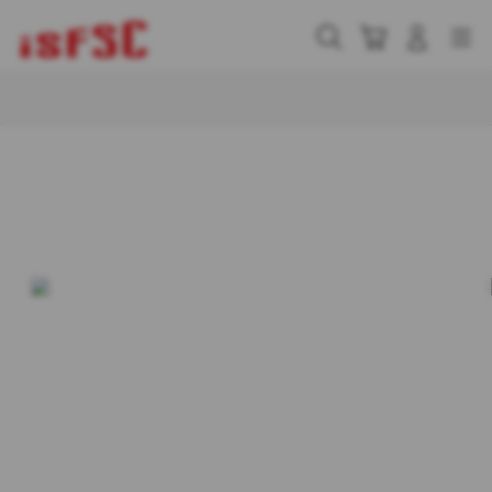
Skip
to
Cari
Troli
Login
Navigation
content
Buka Info Lebih Lanjut