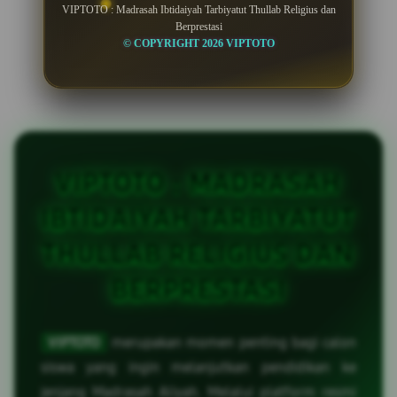
VIPTOTO : Madrasah Ibtidaiyah Tarbiyatut Thullab Religius dan
Berprestasi
© COPYRIGHT 2026 VIPTOTO
VIPTOTO : MADRASAH
IBTIDAIYAH TARBIYATUT
THULLAB RELIGIUS DAN
BERPRESTASI
VIPTOTO
merupakan momen penting bagi calon
siswa yang ingin melanjutkan pendidikan ke
jenjang Madrasah Aliyah. Melalui platform resmi