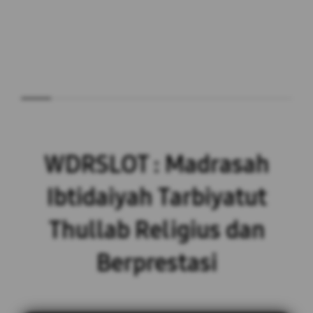
WDRSLOT : Madrasah
Ibtidaiyah Tarbiyatut
Thullab Religius dan
Berprestasi