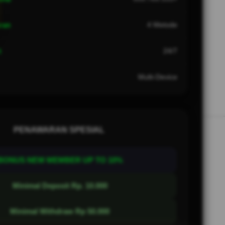
ran
4 Metode
t
24/7
Multi-Device
PENAWARAN SPESIAL
BONUS NEW MEMBER UP TO 10%
Minimal Deposit Rp. 10.000
Minimal Withdraw Rp 50.000