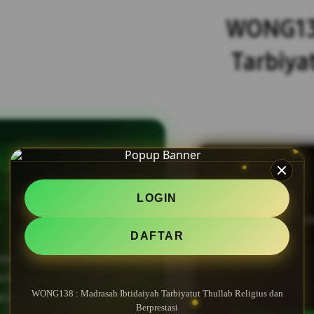
WONG138
Tarbiya
IBTIDAIYAH
LIGIUS DAN
LOGIN
I
Orang Dala
DAFTAR
wa yang ingin melanjutkan
tform resmi PPDB MA Ma'arif
WONG138 : Madrasah Ibtidaiyah Tarbiyatut Thullab Religius dan
secara online dengan mudah,
Berprestasi
Penilaian Pengg